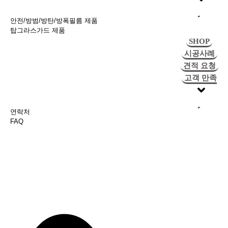
안전/방범/방탄/방폭필름 제품
탑그라스가드 제품
SHOP
시공사례
견적 요청
고객 만족
연락처
FAQ