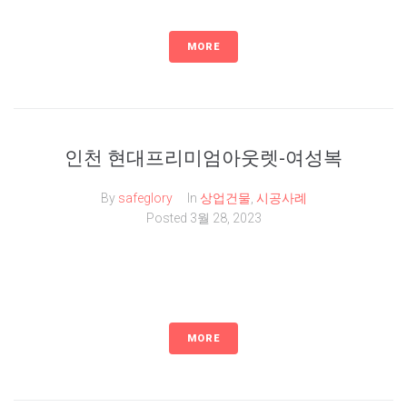
MORE
인천 현대프리미엄아웃렛-여성복
By
safeglory
In
상업건물
,
시공사례
Posted
3월 28, 2023
MORE